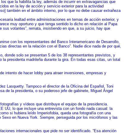
os que la habilita la ley, además de incurrir en extravagancias que
idos en la ley de acción y servicio exterior para la actividad
so] también en el ámbito interno, por lo que no debe causar extrañeza
ecesaria lealtad entre administraciones en temas de acción exterior, y
parece muy oportuno y que tenga sentido lo dicho en relación al Papa
e sus votantes”, remata, insistiendo en que, a su juicio, hay que
reunirse con los representantes del Banco Interamericano de Desarrollo,
ias directas en la relación con el Banco”. Nadie dice nada de por qué,
lio, donde solo se presentan 5 de los 38 representantes previstos, y
la presidenta madrileña durante la gira. En todas esas citas, un total
de intento de hacer lobby para atraer inversiones, empresas y
ez Lasquetty. Tampoco el director de la Oficina del Español, Toni
sa de la presidenta, o su poderoso jefe de gabinete, Miguel Ángel
otografías y vídeos que distribuye el equipo de la presidencia.
E UU, lo que incluye una entrevista con un fondo nada casual: la
como si hubiera leído Imperiofobia, queda una fotografía con una
de Sexo en Nueva York. Siempre, perseguida por los micrófonos y las
aciones internacionales que pide no ser identificado. “Esa atención