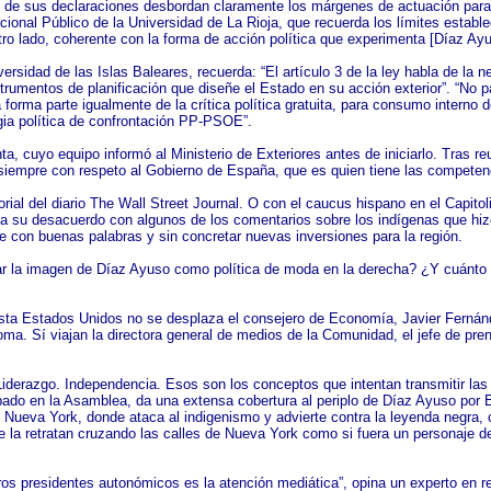
s de sus declaraciones desbordan claramente los márgenes de actuación para l
ional Público de la Universidad de La Rioja, que recuerda los límites establec
ro lado, coherente con la forma de acción política que experimenta [Díaz Ayu
rsidad de las Islas Baleares, recuerda: “El artículo 3 de la ley habla de la n
trumentos de planificación que diseñe el Estado en su acción exterior”. “No 
forma parte igualmente de la crítica política gratuita, para consumo interno d
egia política de confrontación PP-PSOE”.
nta, cuyo equipo informó al Ministerio de Exteriores antes de iniciarlo. Tras 
siempre con respeto al Gobierno de España, que es quien tiene las competenc
rial del diario The Wall Street Journal. O con el caucus hispano en el Capito
sa su desacuerdo con algunos de los comentarios sobre los indígenas que hizo 
e con buenas palabras y sin concretar nuevas inversiones para la región.
rzar la imagen de Díaz Ayuso como política de moda en la derecha? ¿Y cuánto 
asta Estados Unidos no se desplaza el consejero de Economía, Javier Fernánd
ma. Sí viajan la directora general de medios de la Comunidad, el jefe de pren
Liderazgo. Independencia. Esos son los conceptos que intentan transmitir las f
bado en la Asamblea, da una extensa cobertura al periplo de Díaz Ayuso por E
Nueva York, donde ataca al indigenismo y advierte contra la leyenda negra, 
ue la retratan cruzando las calles de Nueva York como si fuera un personaje 
os presidentes autonómicos es la atención mediática”, opina un experto en rel