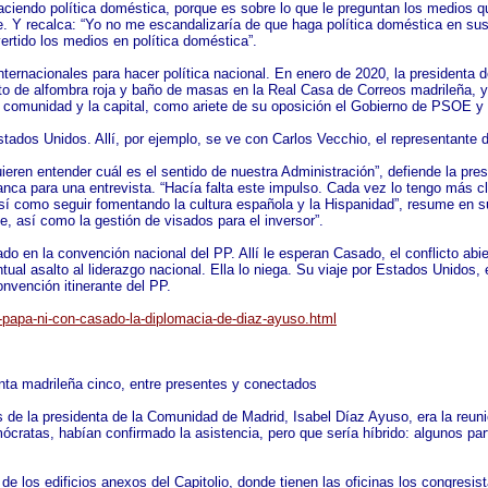
aciendo política doméstica, porque es sobre lo que le preguntan los medios q
de. Y recalca: “Yo no me escandalizaría de que haga política doméstica en su
rtido los medios en política doméstica”.
ternacionales para hacer política nacional. En enero de 2020, la president
to de alfombra roja y baño de masas en la Real Casa de Correos madrileña, y
la comunidad y la capital, como ariete de su oposición el Gobierno de PSOE 
tados Unidos. Allí, por ejemplo, se ve con Carlos Vecchio, el representant
ieren entender cuál es el sentido de nuestra Administración”, defiende la pre
ca para una entrevista. “Hacía falta este impulso. Cada vez lo tengo más clar
así como seguir fomentando la cultura española y la Hispanidad”, resume en 
e, así como la gestión de visados para el inversor”.
en la convención nacional del PP. Allí le esperan Casado, el conflicto abiert
ual asalto al liderazgo nacional. Ella lo niega. Su viaje por Estados Unidos,
vención itinerante del PP.
-papa-ni-con-casado-la-diplomacia-de-diaz-ayuso.html
enta madrileña cinco, entre presentes y conectados
os de la presidenta de la Comunidad de Madrid, Isabel Díaz Ayuso, era la reun
ratas, habían confirmado la asistencia, pero que sería híbrido: algunos part
de los edificios anexos del Capitolio, donde tienen las oficinas los congresi