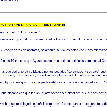
CIÓN DEL PP
TOS Y 33 CONGRESISTAS LE DAN PLANTÓN
labras contra "el indigenismo"
cierre a su gira institucional en Estados Unidos. En su última reunión visitó
 38 congresistas demócratas, solamente se vio las caras con cinco miembros 
ó a los 10 minutos que Ayuso estuvo en uno de los edificios cercanos al Capi
 las que pedía perdón a México por los pecados "personales y sociales" que
l español, el catolicismo, la civilización y la libertad al continente americano
o", Ayuso prosiguió con su agenda institucional, pero sin demasiado éxito. Seg
aucus hispano con que tenían "cuatro votaciones históricas que pueden cambi
y hablar sobre el legado español, pero terminó encontrándose con una falta de