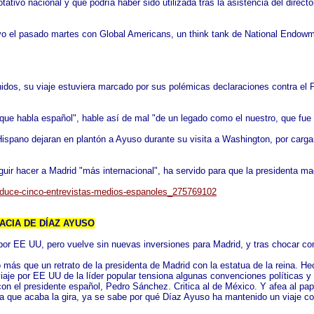
ativo nacional y que podría haber sido utilizada tras la asistencia del direct
uvo el pasado martes con Global Americans, un think tank de National Endowm
os, su viaje estuviera marcado por sus polémicas declaraciones contra el Pa
o que habla español", hable así de mal "de un legado como el nuestro, que fue
spano dejaran en plantón a Ayuso durante su visita a Washington, por cargar 
guir hacer a Madrid "más internacional", ha servido para que la presidenta ma
reduce-cinco-entrevistas-medios-espanoles_275769102
ACIA DE DÍAZ AYUSO
por EE UU, pero vuelve sin nuevas inversiones para Madrid, y tras chocar con
 más que un retrato de la presidenta de Madrid con la estatua de la reina. 
viaje por EE UU de la líder popular tensiona algunas convenciones políticas 
con el presidente español, Pedro Sánchez. Critica al de México. Y afea al p
n la que acaba la gira, ya se sabe por qué Díaz Ayuso ha mantenido un viaje