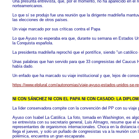
Una presunta entrevista, que, por el momento, no ha aparecido en el rot
norteamericanos.
Lo que sí se produjo fue una reunión que la dirigente madrileña mant
las elecciones de otros países.
Un viaje marcado por sus críticas contra el Papa
Lo que Ayuso no esperaba era que, durante su semana en Estados Unid
la Conquista española.
La presidenta madrileña reprochó que el pontífice, siendo "un católic
Unas palabras que han servido para que 33 congresistas del Caucus Hi
había dado.
Un enfado que ha marcado su viaje institucional y que, lejos de conse
https://www.elplural.com/autonomias/viaje-ayuso-estados-unidos-se-
NI CON SÁNCHEZ NI CON EL PAPA NI CON CASADO: LA DIPLOM
La líder conservadora compite con la convención del PP con su viaje 
Ayuso con Isabel La Católica. La foto, tomada en Washington, es algo
se entrevista con su secretario general, Luis Almagro, resume que el 
representantes de organismos internacionales. Choca en la distancia 
llega el jueves, y solo un puñado de congresistas va a la reunión co
polémica, encuentra un gran escaparate.