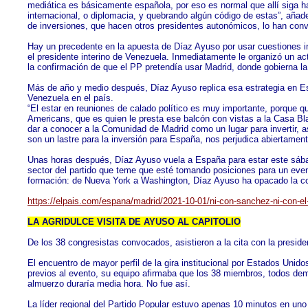
mediática es básicamente española, por eso es normal que allí siga h
internacional, o diplomacia, y quebrando algún código de estas”, aña
de inversiones, que hacen otros presidentes autonómicos, lo han conve
Hay un precedente en la apuesta de Díaz Ayuso por usar cuestiones in
el presidente interino de Venezuela. Inmediatamente le organizó un ac
la confirmación de que el PP pretendía usar Madrid, donde gobierna 
Más de año y medio después, Díaz Ayuso replica esa estrategia en Es
Venezuela en el país.
“El estar en reuniones de calado político es muy importante, porque qu
Americans, que es quien le presta ese balcón con vistas a la Casa Blan
dar a conocer a la Comunidad de Madrid como un lugar para invertir, 
son un lastre para la inversión para España, nos perjudica abiertament
Unas horas después, Díaz Ayuso vuela a España para estar este sábado 
sector del partido que teme que esté tomando posiciones para un event
formación: de Nueva York a Washington, Díaz Ayuso ha opacado la con
https://elpais.com/espana/madrid/2021-10-01/ni-con-sanchez-ni-con-el
LA AGRIDULCE VISITA DE AYUSO AL CAPITOLIO
De los 38 congresistas convocados, asistieron a la cita con la presid
El encuentro de mayor perfil de la gira institucional por Estados Unid
previos al evento, su equipo afirmaba que los 38 miembros, todos demóc
almuerzo duraría media hora. No fue así.
La líder regional del Partido Popular estuvo apenas 10 minutos en uno 