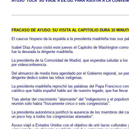
AYUSO 'TOCA' SU VIAJE A EE.UU. PARA ASISTIR A LA CONVEN
FRACASO DE AYUSO: SU VISITA AL CAPITOLIO DURA 10 MINU
El caucus hispano da la espalda a la presidenta madrileña tras sus pa
Isabel Díaz Ayuso visitó este jueves el Capitolio de Washington como 
fue la deseada la dirigente madrileña.
La presidenta de la Comunidad de Madrid, que esperaba saludar a los
por videoconferencia.
Del almuerzo de media hora agendado por el Gobierno regional, se pas
dirigente dedicó sobre las tribus indígenas.
La presidenta madrileña reprochó las palabras del Papa Francisco con
católico que habla español hable así de nuestro legado, que fue llevar e
Tras alertar del crecimiento "alarmante" del "indigenismo y el populism
reunión sólo había "físicamente cinco o seis congresistas".
La presidenta autonómica justificó la ausencia de los miembros del c
un poco hoy a todos los congresistas atareados".
Ayuso viajó a Estados Unidos con el objetivo de unir lazos culturales 