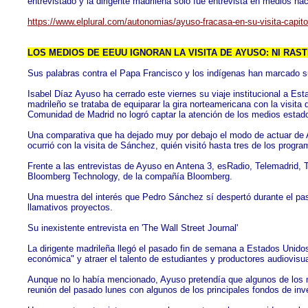
entrevistado y la dirigente madrileña solo fue entrevista en medios 
https://www.elplural.com/autonomias/ayuso-fracasa-en-su-visita-capit
LOS MEDIOS DE EEUU IGNORAN LA VISITA DE AYUSO: NI RAS
Sus palabras contra el Papa Francisco y los indígenas han marcado su
Isabel Díaz Ayuso ha cerrado este viernes su viaje institucional a E
madrileño se trataba de equiparar la gira norteamericana con la visita
Comunidad de Madrid no logró captar la atención de los medios estad
Una comparativa que ha dejado muy por debajo el modo de actuar de Ay
ocurrió con la visita de Sánchez, quién visitó hasta tres de los progr
Frente a las entrevistas de Ayuso en Antena 3, esRadio, Telemadrid,
Bloomberg Technology, de la compañía Bloomberg.
Una muestra del interés que Pedro Sánchez sí despertó durante el pa
llamativos proyectos.
Su inexistente entrevista en 'The Wall Street Journal'
La dirigente madrileña llegó el pasado fin de semana a Estados Unidos
económica" y atraer el talento de estudiantes y productores audiovisu
Aunque no lo había mencionado, Ayuso pretendía que algunos de los 
reunión del pasado lunes con algunos de los principales fondos de inve