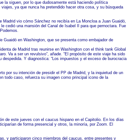
ue la siguen, por lo que dudosamente está haciendo política
s viajes, ya que nunca ha pretendido hacer otra cosa, y su búsqueda
a de Madrid vio cómo Sánchez no recibía en La Moncloa a Juan Guaidó,
 le cedió una mansión del Canal de Isabel II para que pernoctara. Fue
y Podemos.
e de Guaidó en Washington, que se presenta como embajador de
sidenta de Madrid tras reunirse en Washington con el think tank Global
o. Va a ser un revulsivo”, añade. “El propósito de este viaje ha sido
su despedida. Y diagnostica: “Los impuestos y el exceso de burocracia
o por su intención de presidir el PP de Madrid, y la inquietud de un
 en todo caso, refuerza su imagen como principal icono de la
ión de este jueves con el caucus hispano en el Capitolio. En los días
iciparían de forma presencial y otros, la minoría, por Zoom. El
stas, y participaron cinco miembros del caucus, entre presentes y