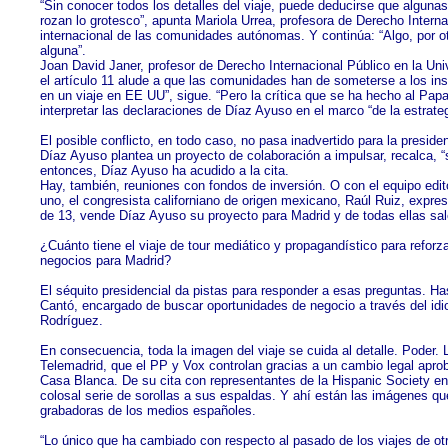
“Sin conocer todos los detalles del viaje, puede deducirse que alguna
rozan lo grotesco”, apunta Mariola Urrea, profesora de Derecho Internac
internacional de las comunidades autónomas. Y continúa: “Algo, por ot
alguna”.
Joan David Janer, profesor de Derecho Internacional Público en la Unive
el artículo 11 alude a que las comunidades han de someterse a los ins
en un viaje en EE UU”, sigue. “Pero la crítica que se ha hecho al Papa 
interpretar las declaraciones de Díaz Ayuso en el marco “de la estrat
El posible conflicto, en todo caso, no pasa inadvertido para la preside
Díaz Ayuso plantea un proyecto de colaboración a impulsar, recalca, “
entonces, Díaz Ayuso ha acudido a la cita.
Hay, también, reuniones con fondos de inversión. O con el equipo edito
uno, el congresista californiano de origen mexicano, Raúl Ruiz, expre
de 13, vende Díaz Ayuso su proyecto para Madrid y de todas ellas sal
¿Cuánto tiene el viaje de tour mediático y propagandístico para refo
negocios para Madrid?
El séquito presidencial da pistas para responder a esas preguntas. H
Cantó, encargado de buscar oportunidades de negocio a través del idio
Rodríguez.
En consecuencia, toda la imagen del viaje se cuida al detalle. Poder. 
Telemadrid, que el PP y Vox controlan gracias a un cambio legal apro
Casa Blanca. De su cita con representantes de la Hispanic Society en 
colosal serie de sorollas a sus espaldas. Y ahí están las imágenes q
grabadoras de los medios españoles.
“Lo único que ha cambiado con respecto al pasado de los viajes de otr